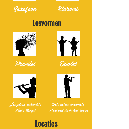
Saxofoon
Klarinet
Lesvormen
Duoles
Privéles
Jongeren ensemble
Volwassen ensemble
"Flute Ninjas"
"Fluitend door het leven"
Locaties