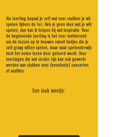
behalen.
Als leerling bepaal je zelf wat voor stukken je wil
spelen
tijdens de les
. Heb je geen idee wat je wilt
spelen, dan kan ik helpen bij wat inspiratie. Voor
de beginnende leerling is het zeer motiverend
om de lessen op te bouwen vanuit liedjes die je
zelf graag willen spelen, maar waar spelenderwijs
toch het noten lezen door geleerd wordt. Voor
leerlingen die wat verder zijn kan ook gewerkt
worden aan stukken voor (eventuele) concerten
of audities.
Een leuk weetje:
Ik heb meegewerkt aan de ontwikkeling
van de
dwarsfluitmethode
van Rogier de Pijper
'Fluitmethode.nl'