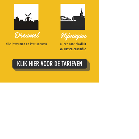
Dreumel
Nijmegen
alle lesvormen en instrumenten
alleen voor blokfluit
volwassen ensemble
KLIK HIER VOOR DE TARIEVEN
Recensies
“Mijn kleinzoon heeft een
fantastische muzikale