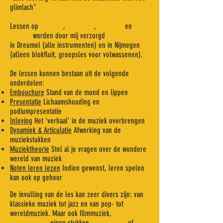
glimlach"
Lessen op
blokfluit
,
dwarsfluit
,
saxofoon
en
klarinet
worden door mij verzorgd
in Dreumel (alle instrumenten) en in Nijmegen
(alleen blokfluit, groepsles voor volwassenen).
De lessen kunnen bestaan uit de volgende
onderdelen:
Embouchure
Stand van de mond en lippen
Presentatie
Lichaamshouding en
podiumpresentatie
Inleving
Het 'verhaal’ in de muziek overbrengen
Dynamiek & Articulatie
Afwerking van de
muziekstukken
Muziektheorie
Stel al je vragen over de wondere
wereld van muziek
Noten leren lezen
Indien gewenst, leren spelen
kan ook op gehoor
De invulling van de les kan zeer divers zijn: van
klassieke muziek tot jazz en van pop- tot
wereldmuziek. Maar ook filmmuziek,
leren
improviseren
, eigen stukken
componeren
of