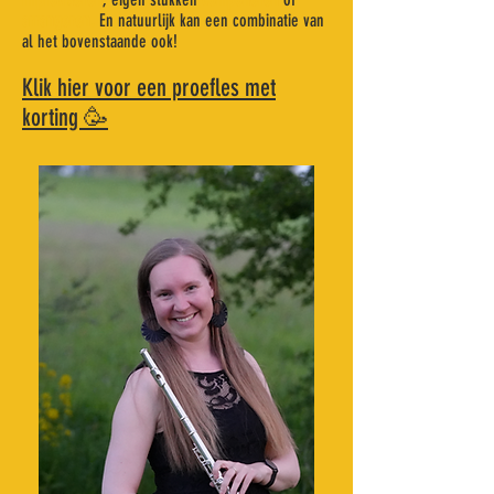
arrangeren.
En natuurlijk kan een combinatie van
al het bovenstaande ook!
Klik hier voor een proefles met
korting 🥳