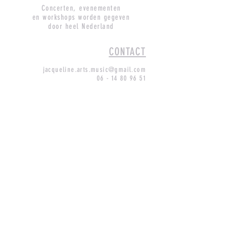
Concerten, evenementen
en workshops worden gegeven
door heel Nederland
CONTACT
jacqueline.arts.music@gmail.com
06 - 14 80 96 51
#ARTSMUSIC
Hee muziekliefhebber!
Meer weten over wat ik doe en op de 
hoogte gehouden worden van alle 
evenementen, workshops en concerten 
op de agenda?
Abonneer je hieronder op mijn 